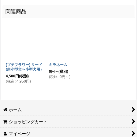
関連商品
[プチフラワー] リード
キラネーム
(超小型犬〜小型犬用）
0
円
～
(税別)
4,500
円
(税別)
(
税込
:
0
円
～
)
(
税込
:
4,950
円
)
ホーム
ショッピングカート
マイページ