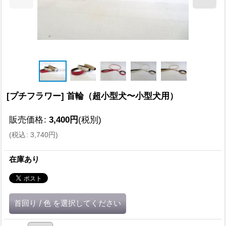
[プチフラワー] 首輪（超小型犬〜小型犬用）
販売価格
:
3,400
円
(税別)
(
税込
:
3,740
円
)
在庫あり
首回り
/
色
を選択してください