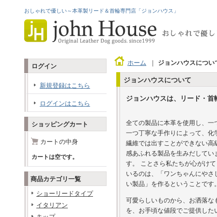
おしゃれで優しい～本革製リード＆首輪専門店「ジョンハウス」
ホーム
｜
ジョンハウスについ
ログイン
ジョンハウスについて
新規登録はこちら
ジョンハウスは、リード・首
ログインはこちら
全ての製品に本革を使用し、一
ショッピングカート
一つ丁寧な手作りによって、化
カートの中身
繊維では出すことができない高
感あふれる製品を生みだしてい
カートは空です。
す。 ことさら私たちが心がけて
いるのは、「ワンちゃんにやさ
商品カテゴリ一覧
い製品」を作るということです
ショーリードタイプ
可愛らしいものから、お洒落な
イタリアン
を、お手頃な値段でご提供した
キップ