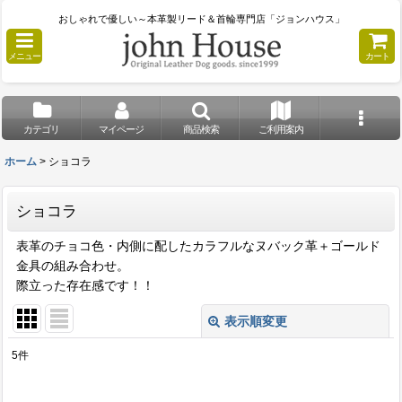
おしゃれで優しい～本革製リード＆首輪専門店「ジョンハウス」
メニュー
カート
カテゴリ
マイページ
商品検索
ご利用案内
ホーム
>
ショコラ
ショコラ
表革のチョコ色・内側に配したカラフルなヌバック革＋ゴールド
金具の組み合わせ。
際立った存在感です！！
表示順変更
閉じる
5
件
表示数
: