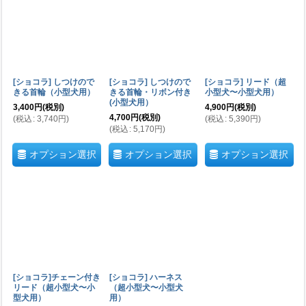
並び順
:
絞り込む
[ショコラ] しつけので
[ショコラ] しつけので
[ショコラ] リード（超
きる首輪（小型犬用）
きる首輪・リボン付き
小型犬〜小型犬用）
(小型犬用）
3,400
円
(税別)
4,900
円
(税別)
4,700
円
(税別)
(
税込
:
3,740
円
)
(
税込
:
5,390
円
)
(
税込
:
5,170
円
)
オプション選択
オプション選択
オプション選択
[ショコラ]チェーン付き
[ショコラ] ハーネス
リード（超小型犬〜小
（超小型犬〜小型犬
型犬用）
用）