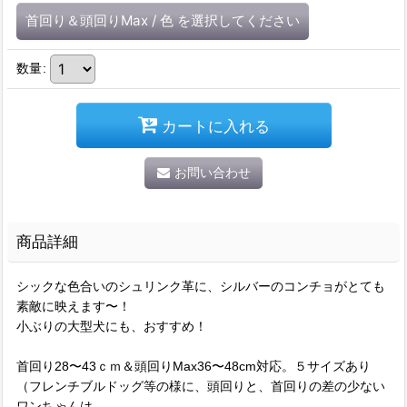
首回り＆頭回りMax
/
色
を選択してください
数量
:
カートに入れる
お問い合わせ
商品詳細
シックな色合いのシュリンク革に、シルバーのコンチョがとても
素敵に映えます〜！
小ぶりの大型犬にも、おすすめ！
首回り28〜43ｃｍ＆頭回りMax36〜48cm対応。５サイズあり
（フレンチブルドッグ等の様に、頭回りと、首回りの差の少ない
ワンちゃんは、