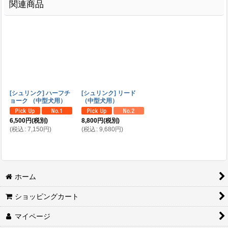
関連商品
[シュリンク] ハーフチ
[シュリンク] リード
ョーク （中型犬用）
（中型犬用）
6,500
円
(税別)
8,800
円
(税別)
(
税込
:
7,150
円
)
(
税込
:
9,680
円
)
ホーム
ショッピングカート
マイページ